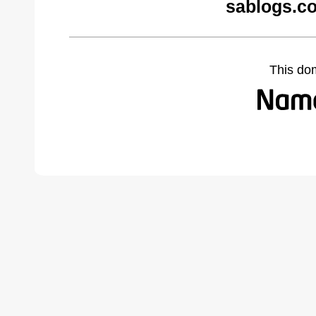
sablogs.c
This do